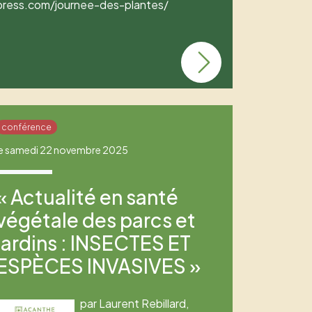
press.com/journee-des-plantes/
conférence
le samedi 22 novembre 2025
« Actualité en santé
végétale des parcs et
jardins : INSECTES ET
ESPÈCES INVASIVES »
par Laurent Rebillard,