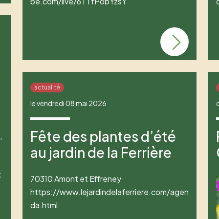
be.com/live/6TTfPobYzsY
actualité
le vendredi 08 mai 2026
Fête des plantes d’été
,
au jardin de la Ferrière
€
70310 Amont et Effreney
https://www.lejardindelaferriere.com/agen
da.html