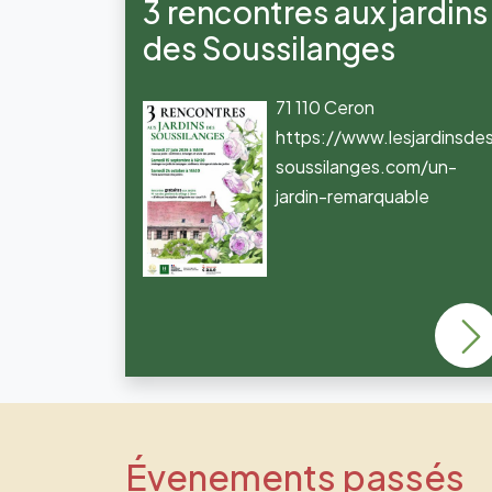
3 rencontres aux jardins
des Soussilanges
71 110 Ceron
https://www.lesjardinsde
soussilanges.com/un-
jardin-remarquable
Évenements passés