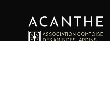
association loi 1901
siret n° 43234470300025
contact association
politique de confident