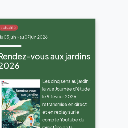
actualité
du 05 juin > au 07 juin 2026
Rendez-vous aux jardins
2026
Les cinq sens au jardin :
la vue Journée d’étude
le 9 février 2026,
retransmise en direct
et en replay sur le
compte Youtube du
ministère de la