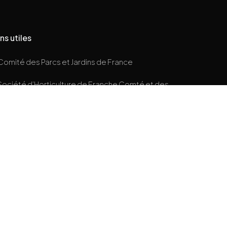
ns utiles
Comité des Parcs et Jardins de France
Société d’Horticulture de Franche Comté et des
s des Jardins Botaniques
Conservatoire Botanique de Franche-Comté