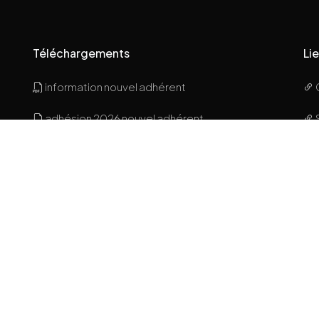
Téléchargements
Lie
information nouvel adhérent
adhésion 2026 nouvel adhérent
Ami
Acanthe Brochure 2026
ialité