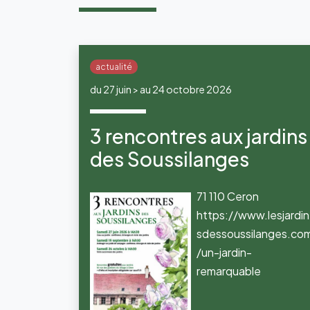
actualité
du 27 juin > au 24 octobre 2026
3 rencontres aux jardins
des Soussilanges
71 110 Ceron
https://www.lesjardin
sdessoussilanges.co
/un-jardin-
remarquable