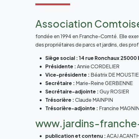
Association Comtois
fondée en 1994 en Franche-Comté. Elle exerce
des propriétaires de parcs et jardins, des pr
Siège social : 14 rue Ronchaux 2500
Présidente :
Annie CORDELIER
Vice-présidente :
Béatrix DE MOUSTI
Secrétaire :
Marie-Reine GERBENNE
Secrétaire-adjointe :
Guy ROSIER
Trésorière :
Claude MAINPIN
Trésorière-adjointe :
Francine MAGNI
www.jardins-franche
publication et contenu :
ACAJ ACANT