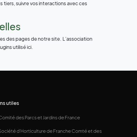
 tiers, suivre vos interactions avec ces
elles
ites des pages de notre site. L’association
ins utilisé ici.
ns utiles
Comité des Parcs et Jardins de France
Société d’Horticulture de Franche Comté et des