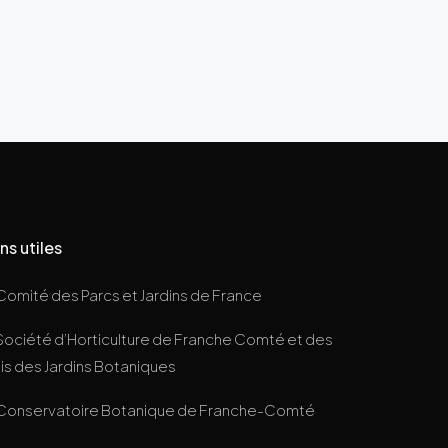
ns utiles
Comité des Parcs et Jardins de France
Société d’Horticulture de Franche Comté et des
s des Jardins Botaniques
Conservatoire Botanique de Franche-Comté