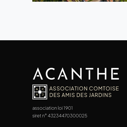
association loi 1901
siret n° 43234470300025