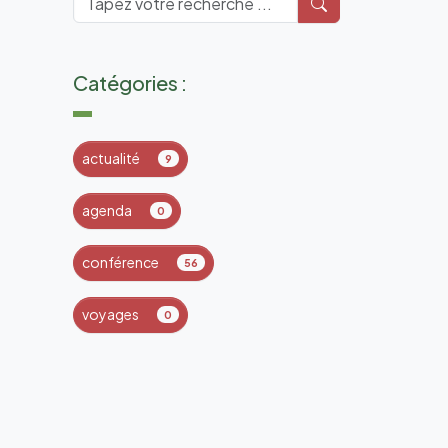
Catégories :
actualité
9
agenda
0
conférence
56
voyages
0