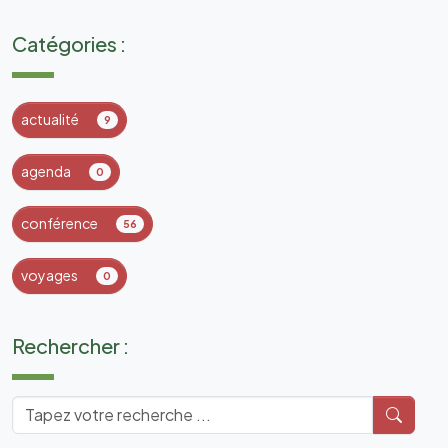
Catégories :
actualité
9
agenda
0
conférence
56
voyages
0
Rechercher :