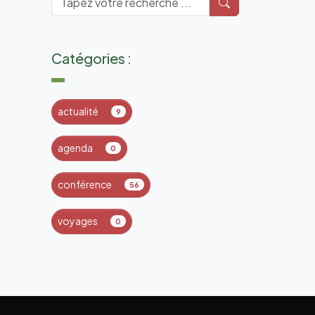
Catégories :
actualité
9
agenda
0
conférence
56
voyages
0