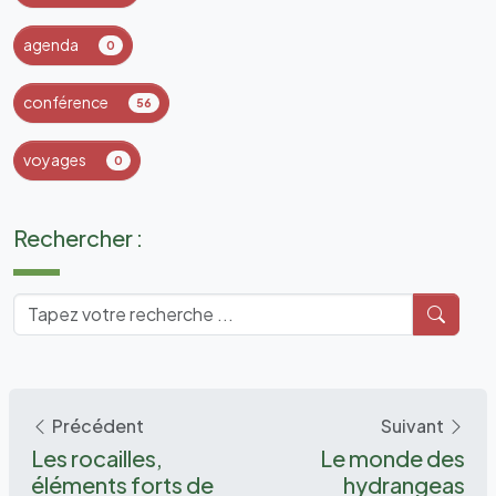
agenda
0
conférence
56
voyages
0
Rechercher :
Précédent
Suivant
Les rocailles,
Le monde des
éléments forts de
hydrangeas