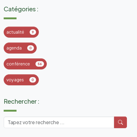
Catégories :
actualité
9
agenda
0
conférence
56
voyages
0
Rechercher :