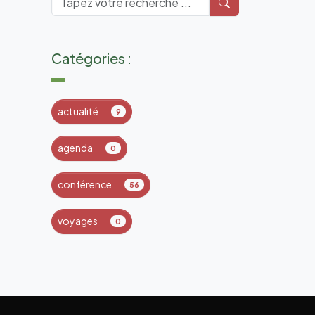
Catégories :
actualité
9
agenda
0
conférence
56
voyages
0