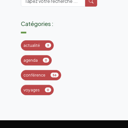
Catégories :
actualité
9
agenda
0
conférence
56
voyages
0