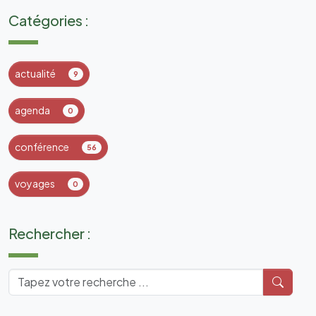
Catégories :
actualité
9
agenda
0
conférence
56
voyages
0
Rechercher :