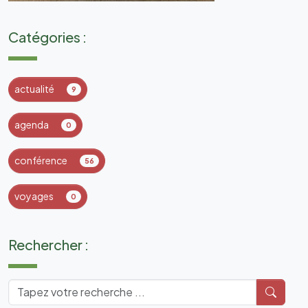
Catégories :
actualité
9
agenda
0
conférence
56
voyages
0
Rechercher :