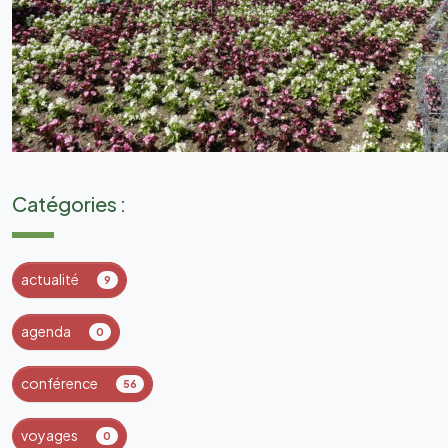
Catégories :
actualité
9
agenda
0
conférence
56
voyages
0