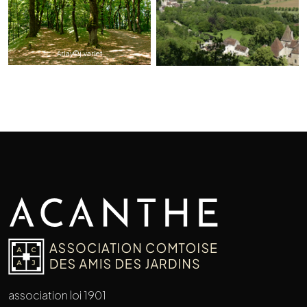
Arlay©j.varlet
association loi 1901