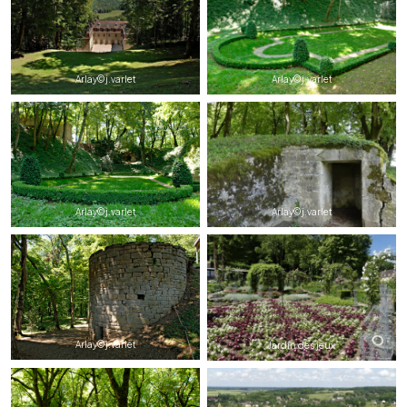
Arlay©j.varlet
Arlay©j.varlet
Arlay©j.varlet
Arlay©j.varlet
Arlay©j.varlet
Jardin des jeux