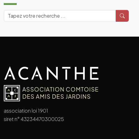
association loi 1901
siret n° 43234470300025