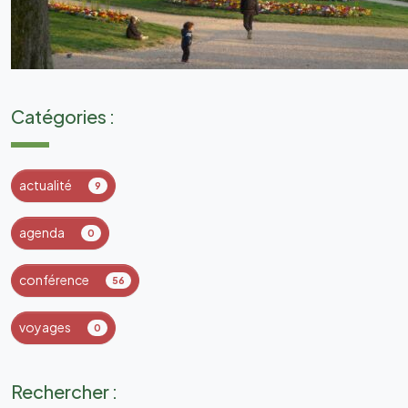
Catégories :
actualité
9
agenda
0
conférence
56
voyages
0
Rechercher :