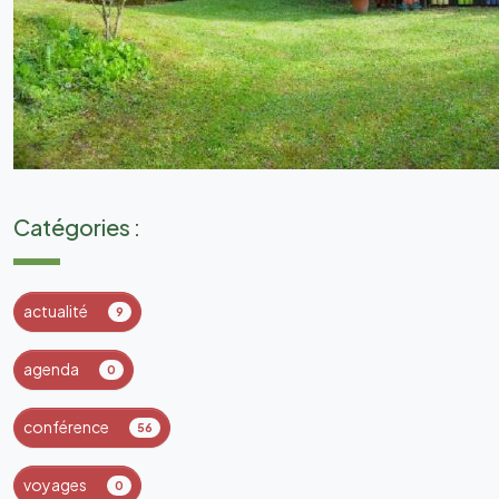
Catégories :
actualité
9
agenda
0
conférence
56
voyages
0