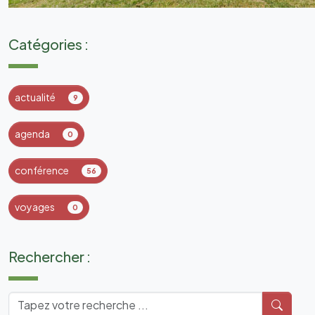
Catégories :
actualité
9
agenda
0
conférence
56
voyages
0
Rechercher :