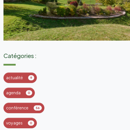
Catégories :
actualité
9
agenda
0
conférence
56
voyages
0