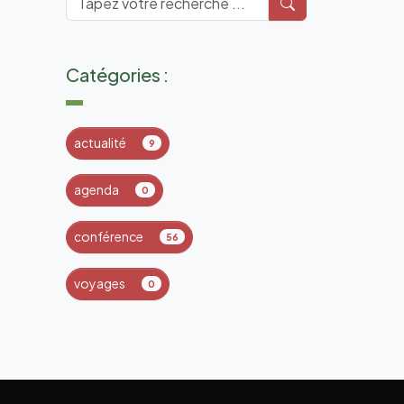
Catégories :
actualité
9
agenda
0
conférence
56
voyages
0