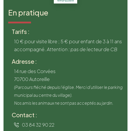
En pratique
Tarifs :
10 € pour visite libre ; 5 € pour enfant de 3 à 11 ans
accompagné.
Attention : pas de lecteur de CB
Adresse :
14 rue des Corvées
70700 Autoreille
(Parcours fléché depuis l’église. Merci d’utiliser le parking
municipal au centre du village).
Nos amis les animaux ne sont pas acceptés au jardin.
Contact :
03 84 32 90 22