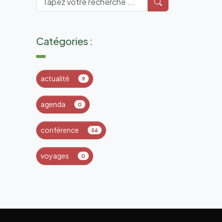
Catégories :
actualité
9
agenda
0
conférence
56
voyages
0