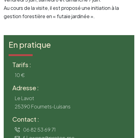
Au cours de la visite, il est proposé une initiation à la
gestion forestière en « futaie jardinée ».
En pratique
Tarifs :
10 €
Adresse :
Le Lavot
25390 Fournets-Luisans
Contact :
06 82 53 69 71
f.l.aweng@proton.me