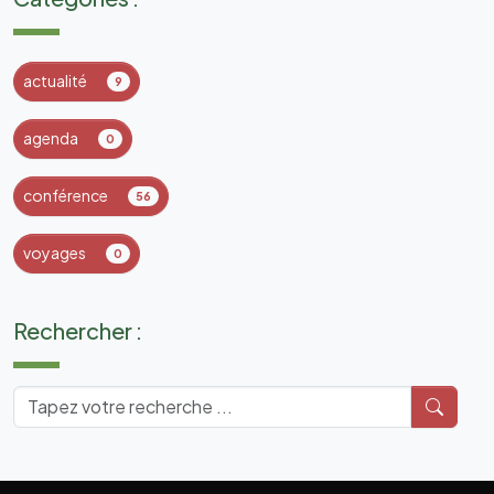
actualité
9
agenda
0
conférence
56
voyages
0
Rechercher :