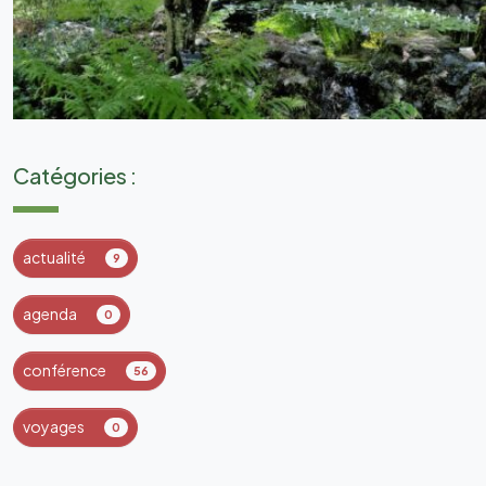
Catégories :
actualité
9
agenda
0
conférence
56
voyages
0