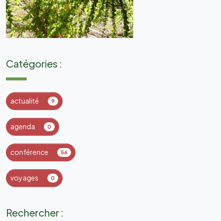
Catégories :
actualité
9
agenda
0
conférence
56
voyages
0
Rechercher :