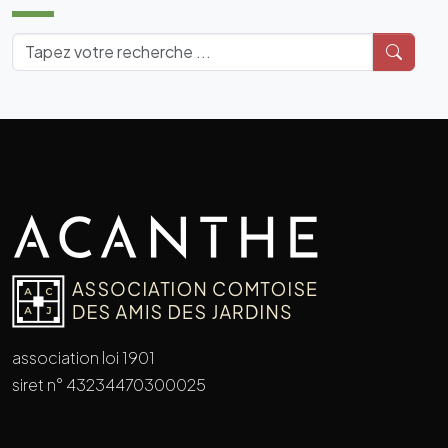
association loi 1901
siret n° 43234470300025