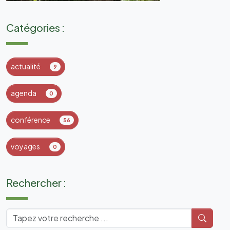
Catégories :
actualité
9
agenda
0
conférence
56
voyages
0
Rechercher :