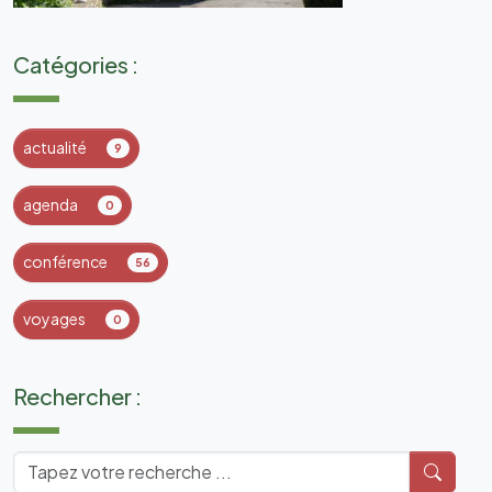
Catégories :
actualité
9
agenda
0
conférence
56
voyages
0
Rechercher :