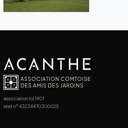
association loi 1901
siret n° 43234470300025