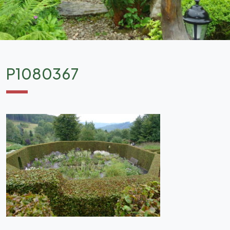
P1080367