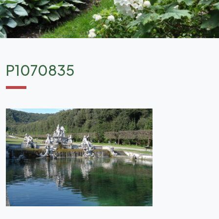
P1070835