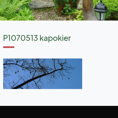
P1070513 kapokier