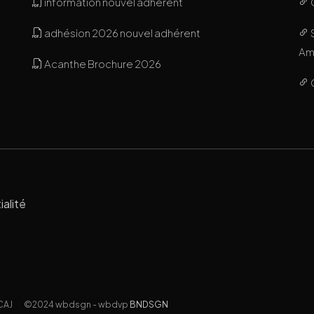
information nouvel adhérent
adhésion 2026 nouvel adhérent
Ami
Acanthe Brochure 2026
ialité
CAJ
©2024 wbdsgn - wbdvp
BNDSGN